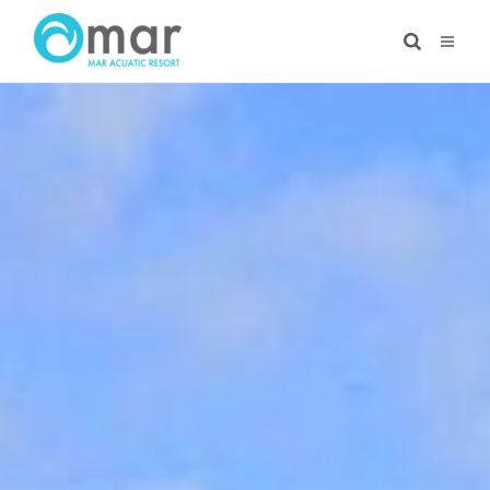
Ir
al
contenido