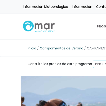
Ir
Información Meteorológica
Información
Cont
al
contenido
PRO
Inicio
/
Campamentos de Verano
/
CAMPAMENT
Consulta los precios de este programa
PINCH