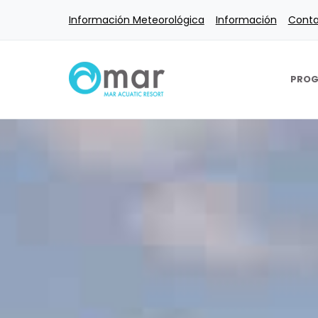
Ir
Información Meteorológica
Información
Cont
al
contenido
PRO