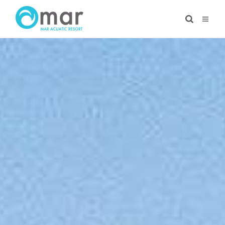
Ir
al
contenido